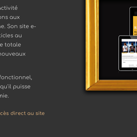
ctivité
ons aux
e. Son site e-
icles au
e totale
 nouveaux
 fonctionnel,
qu'il puisse
mie.
cès direct au site