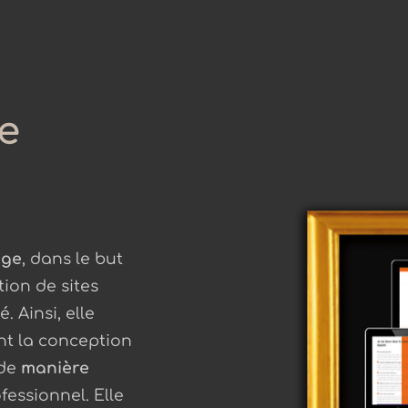
e
age
, dans le but
tion de sites
 Ainsi, elle
ant la conception
 de
manière
essionnel. Elle