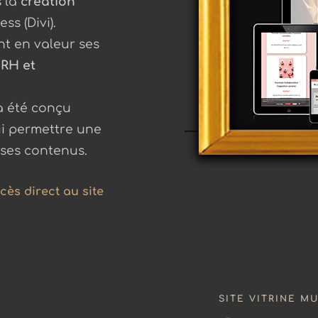
s la
création
s (Divi).
nt en valeur ses
 RH et
l a été conçu
ui permettre une
 ses contenus.
cès direct au site
SITE VITRINE M