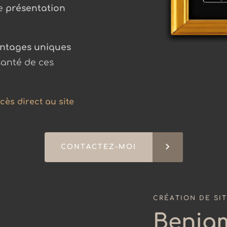
ne
présentation
ntages uniques
santé de ces
cès direct au site
keyboard_arrow_right
CONTACTEZ-MOI
CRÉATION DE SIT
Benja