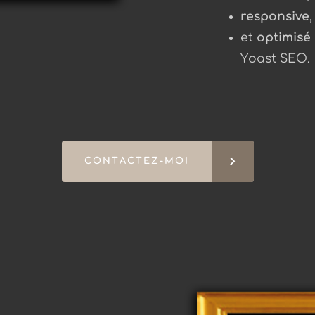
responsive
et
optimisé
Yoast SEO.
keyboard_arrow_right
CONTACTEZ-MOI